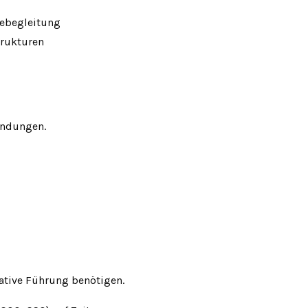
gebegleitung
trukturen
ündungen.
rative Führung benötigen.