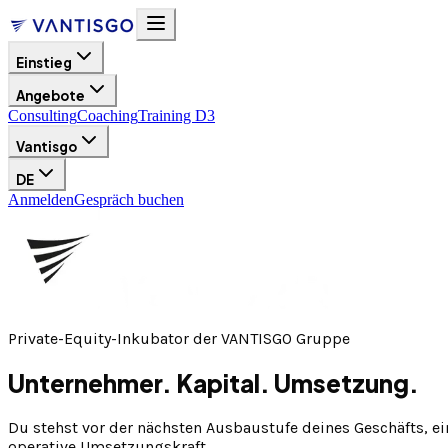
Einstieg
Angebote
Consulting
Coaching
Training D3
Vantisgo
DE
Anmelden
Gespräch buchen
Private-Equity-Inkubator der VANTISGO Gruppe
Unternehmer. Kapital. Umsetzung.
Du stehst vor der nächsten Ausbaustufe deines Geschäfts, ein
operative Umsetzungskraft.