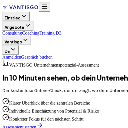
Einstieg
Angebote
Consulting
Coaching
Training D3
Vantisgo
DE
Anmelden
Gespräch buchen
VANTISGO Unternehmenspotenzial-Assessment
In 10 Minuten sehen, ob dein Untern
Der kostenlose Online-Check, der dir zeigt, wo dein Unterne
Klarer Überblick über die zentralen Bereiche
Individuelle Einschätzung von Potenzial & Risiko
Konkreter Fokus für den nächsten Schritt
Assessment starten